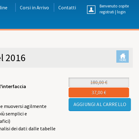
Benvenuto ospite
line
Corsi in Arrivo
Contatti
registrati
|
login
el 2016
HOME
(SCHEDA
ATTIVA)
180,00 €
l'interfaccia
37,00 €
e e muoversi agilmente
più semplici e
fici)
lisi dei dati: dalle tabelle