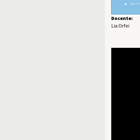
Acce
Docente:
Lia Orfei