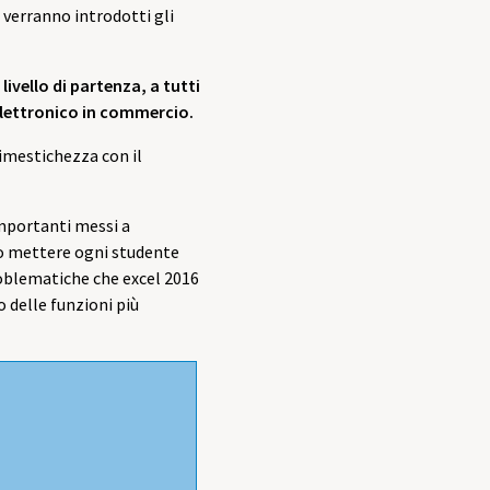
e verranno introdotti gli
livello di partenza, a tutti
o elettronico in commercio.
dimestichezza con il
importanti messi a
rso mettere ogni studente
roblematiche che excel 2016
zo delle funzioni più