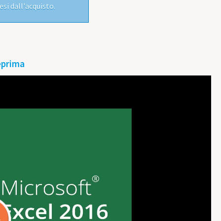
si dall'acquisto.
eprima