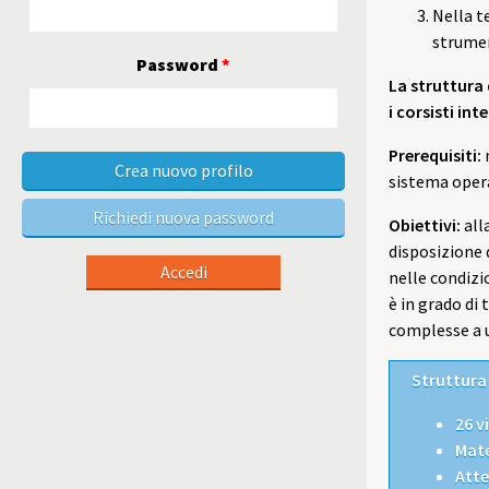
Nella t
strumen
Password
*
La struttura 
i corsisti in
Prerequisiti:
Crea nuovo profilo
sistema oper
Richiedi nuova password
Obiettivi:
all
disposizione 
nelle condizi
è in grado di 
complesse a u
Struttura
26 v
Mate
Atte