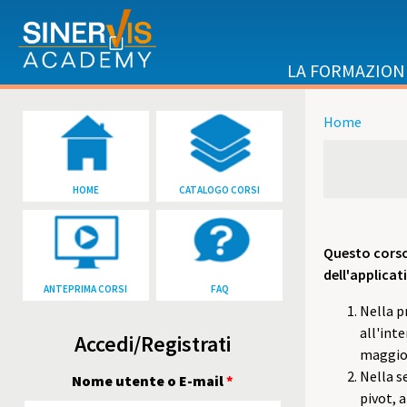
Salta al contenuto principale
LA FORMAZION
Home
Tu sei qu
HOME
CATALOGO CORSI
Questo corso 
dell'applicati
ANTEPRIMA CORSI
FAQ
Nella p
all'int
Accedi/Registrati
maggior
Nella s
Nome utente o E-mail
*
pivot, 