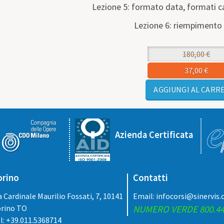
Lezione 5: formato data, formati c
Lezione 6: riempimento
Lezione 7: Formule a
180,00 €
Lezione 8: blocco riquadri, fi
37,00 €
Lezione 9: sintassi del
Lezione 10: riferiment
Lezione 11: funzioni
Azienda Certificata
Lezione 12: funzioni nid
Lezione 13: funzioni c
Lezione 14: Formattazion
orino
Contatti
Lezione 15: funzioni
a Cardinale Maurilio Fossati, 7, 10141
Email:
infocorsi@sinervis
rino TO
NUMERO VERDE 800.44
Lezione 16: operazioni c
l: +39.011.5368714