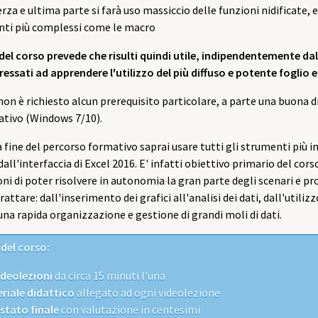
erza e ultima parte si farà uso massiccio delle funzioni nidificate, 
ti più complessi come le macro
del corso prevede che risulti quindi utile, indipendentemente dal 
teressati ad apprendere l'utilizzo del più diffuso e potente fogli
non è richiesto alcun prerequisito particolare, a parte una buona 
ativo (Windows 7/10).
a fine del percorso formativo saprai usare tutti gli strumenti più 
dall'interfaccia di Excel 2016. E' infatti obiettivo primario del co
oni di poter risolvere in autonomia la gran parte degli scenari e p
trattare: dall'inserimento dei grafici all'analisi dei dati, dall'utiliz
na rapida organizzazione e gestione di grandi moli di dati.
 del corso:
ideolezioni
da circa 15 minuti l'una
riale didattico
allegato ad ogni videolezione
stato finale
con valutazione in centesimi