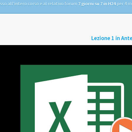
sso all'intero corso e al relativo forum
7 giorni su 7 in H24
per 4 me
Lezione 1 in Ant