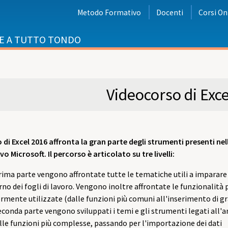
Metodo Formativo
Docenti
Corsi On
E A TUTTO TONDO
i
Videocorso di Exc
di Excel 2016 affronta la gran parte degli strumenti presenti nel
vo Microsoft. Il percorso è articolato su tre livelli:
rima parte vengono affrontate tutte le tematiche utili a imparar
erno dei fogli di lavoro. Vengono inoltre affrontate le funzionalità 
mente utilizzate (dalle funzioni più comuni all'inserimento di gra
econda parte vengono sviluppati i temi e gli strumenti legati all'ana
alle funzioni più complesse, passando per l'importazione dei dati