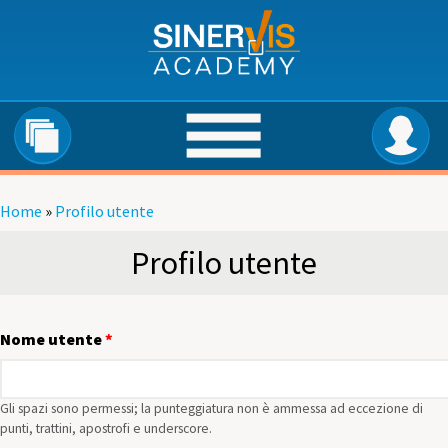
Salta al contenuto principale
Home
»
Profilo utente
Tu sei qui
Profilo utente
Nome utente
*
Gli spazi sono permessi; la punteggiatura non è ammessa ad eccezione di
punti, trattini, apostrofi e underscore.