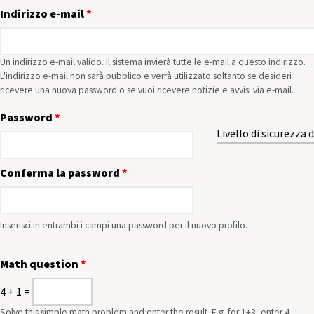
Indirizzo e-mail
*
Un indirizzo e-mail valido. Il sistema invierà tutte le e-mail a questo indirizzo.
L'indirizzo e-mail non sarà pubblico e verrà utilizzato soltanto se desideri
ricevere una nuova password o se vuoi ricevere notizie e avvisi via e-mail.
Password
*
Livello di sicurezza 
Conferma la password
*
Inserisci in entrambi i campi una password per il nuovo profilo.
Math question
*
4 + 1 =
Solve this simple math problem and enter the result. E.g. for 1+3, enter 4.