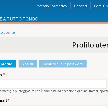
Metodo Formativo
Docenti
Corsi On
E A TUTTO TONDO
lo utente
i
Profilo ute
 profilo
(scheda attiva)
Accedi
Richiedi nuova password
rimarie
te
*
ermessi; la punteggiatura non è ammessa ad eccezione di punti, trattini, apost
-mail
*