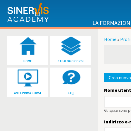
Salta al contenuto principale
LA FORMAZION
Home
»
Profi
Tu sei qu
HOME
CATALOGO CORSI
Crea nuovo
Schede p
Nome uten
ANTEPRIMA CORSI
FAQ
Gli spazi sono p
Indirizzo e