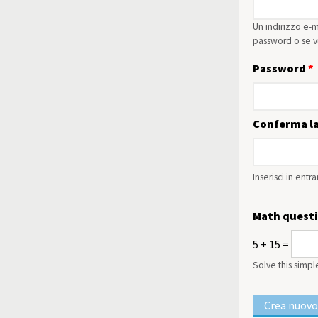
Un indirizzo e-m
password o se vu
Password
*
Conferma l
Inserisci in ent
Math quest
5 + 15 =
Solve this simpl