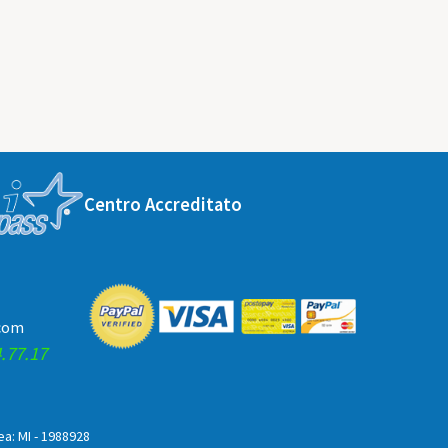
Centro Accreditato
.com
.77.17
Rea: MI - 1988928