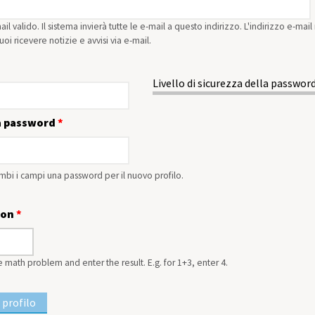
ail valido. Il sistema invierà tutte le e-mail a questo indirizzo. L'indirizzo e-ma
oi ricevere notizie e avvisi via e-mail.
Livello di sicurezza della password
a password
*
rambi i campi una password per il nuovo profilo.
ion
*
e math problem and enter the result. E.g. for 1+3, enter 4.