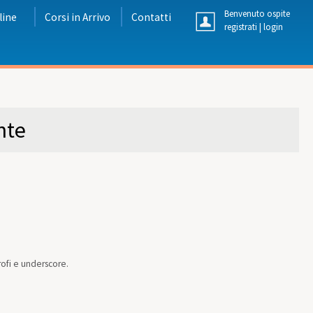
Benvenuto ospite
line
Corsi in Arrivo
Contatti
registrati
|
login
nte
rofi e underscore.