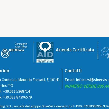
Azienda Certificata
orino
Contatti
a Cardinale Maurilio Fossati, 7, 10141
Email:
infocorsi@sinervis
rino TO
NUMERO VERDE 800.44
l: +39.011.5368714
x: +39.011.87396579
ing S.r.l., società del gruppo SinerVis Company S.r.l.- P.IVA 07888960965 N. 