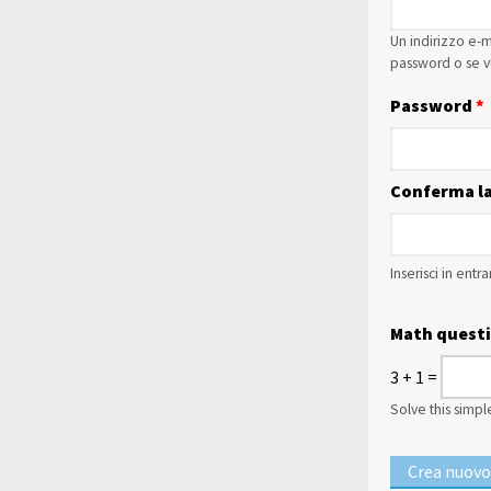
Un indirizzo e-m
password o se vu
Password
*
Conferma l
Inserisci in ent
Math quest
3 + 1 =
Solve this simpl