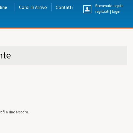
Benvenuto ospite
line
Corsi in Arrivo
Contatti
registrati
|
login
nte
rofi e underscore.