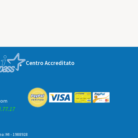
Centro Accreditato
.com
.77.17
Rea: MI - 1988928