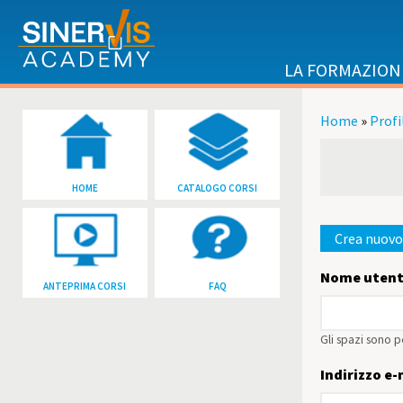
Salta al contenuto principale
LA FORMAZION
Home
»
Profi
Tu sei qu
HOME
CATALOGO CORSI
Crea nuovo
Schede p
Nome uten
ANTEPRIMA CORSI
FAQ
Gli spazi sono p
Indirizzo e