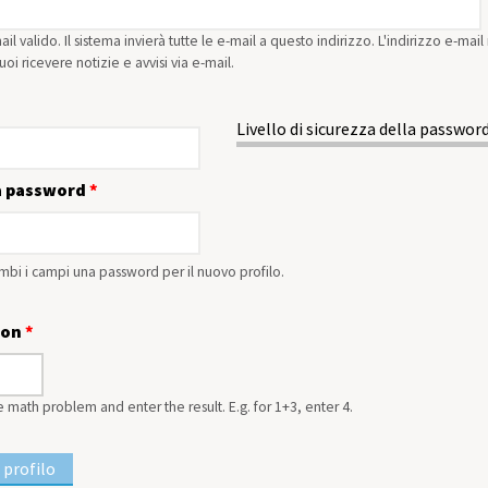
ail valido. Il sistema invierà tutte le e-mail a questo indirizzo. L'indirizzo e-ma
oi ricevere notizie e avvisi via e-mail.
Livello di sicurezza della password
a password
*
rambi i campi una password per il nuovo profilo.
ion
*
e math problem and enter the result. E.g. for 1+3, enter 4.