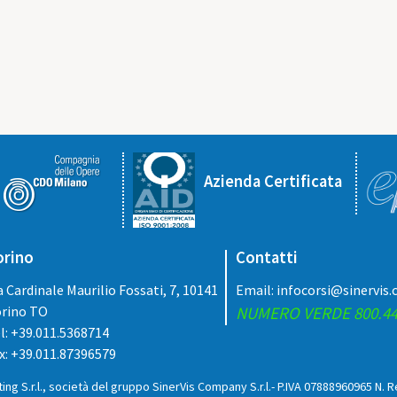
Azienda Certificata
orino
Contatti
a Cardinale Maurilio Fossati, 7, 10141
Email:
infocorsi@sinervis
rino TO
NUMERO VERDE 800.44
l: +39.011.5368714
x: +39.011.87396579
ing S.r.l., società del gruppo SinerVis Company S.r.l.- P.IVA 07888960965 N. 