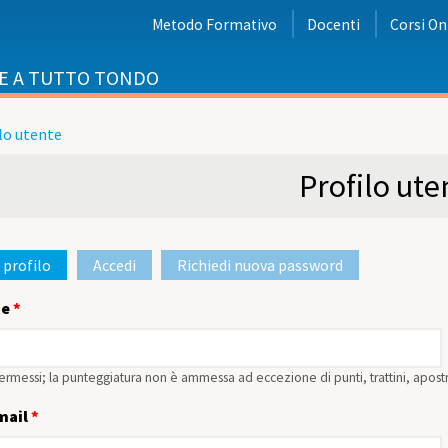
Metodo Formativo
Docenti
Corsi On
E A TUTTO TONDO
lo utente
i
Profilo ute
 profilo
(scheda attiva)
Accedi
Richiedi nuova password
rimarie
te
*
ermessi; la punteggiatura non è ammessa ad eccezione di punti, trattini, apost
-mail
*