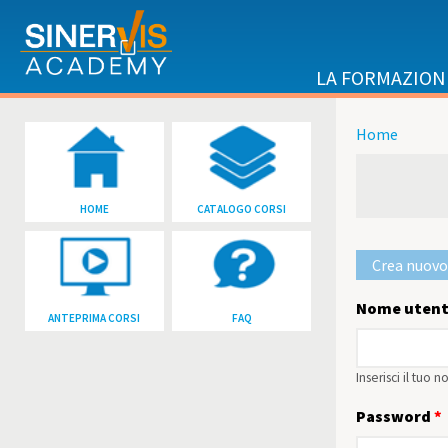
Salta al contenuto principale
LA FORMAZION
Home
Tu sei qu
HOME
CATALOGO CORSI
Crea nuovo
Schede p
Nome utent
ANTEPRIMA CORSI
FAQ
Inserisci il tuo
Password
*