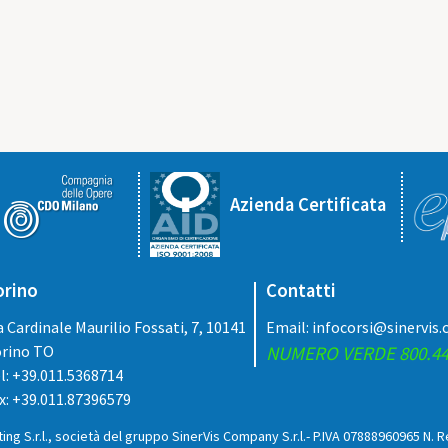
Azienda Certificata
orino
Contatti
a Cardinale Maurilio Fossati, 7, 10141
Email:
infocorsi@sinervis
rino TO
NUMERO VERDE 800.44
l: +39.011.5368714
x: +39.011.87396579
ing S.r.l., società del gruppo SinerVis Company S.r.l.- P.IVA 07888960965 N. 