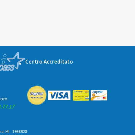
Centro Accreditato
.com
.77.17
Rea: MI - 1988928