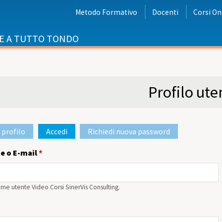
Metodo Formativo
Docenti
Corsi On
E A TUTTO TONDO
i
Profilo ute
 profilo
Accedi
(scheda attiva)
Richiedi nuova password
rimarie
e o E-mail
*
 nome utente Video Corsi SinerVis Consulting.