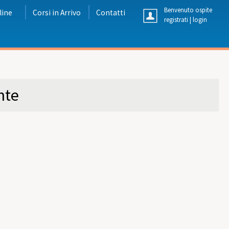
Benvenuto ospite
line
Corsi in Arrivo
Contatti
registrati
|
login
nte